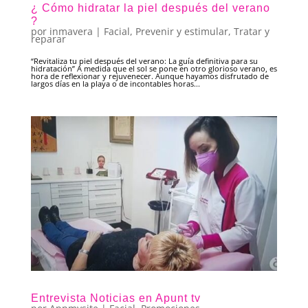
¿ Cómo hidratar la piel después del verano
?
por
inmavera
|
Facial
,
Prevenir y estimular
,
Tratar y
reparar
“Revitaliza tu piel después del verano: La guía definitiva para su
hidratación” A medida que el sol se pone en otro glorioso verano, es
hora de reflexionar y rejuvenecer. Aunque hayamos disfrutado de
largos días en la playa o de incontables horas...
Entrevista Noticias en Apunt tv