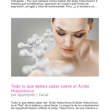
hidratada ¿ Por qué siempre oímos hablar del ácido hialurónico? A
medida que envejecemos, aparecen en nuestra piel líneas de
expresión, arrugas y falta de luminosidad. Pero, ¿y si existiera un...
Todo lo que debes saber sobre el Ácido
Hialurónico
por
Appmysite
|
Facial
Todo lo que debes saber del Ácido Hialurónico El ácido Hialurónico
es el “Rey” de la belleza y salud facial. La mayoría de los tratamientos
de rejuvenecimiento utilizan el acido hialuronico de una manera u