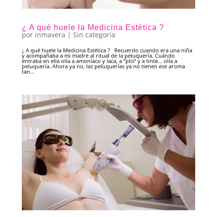
¿ A qué huele la Medicina Estética ?
por
inmavera
|
Sin categoría
¿ A qué huele la Medicina Estética ? Recuerdo cuando era una niña
y acompañaba a mi madre al ritual de la peluquería. Cuándo
entraba en ella olía a amoníaco y laca, a “plis” y a tinte… olía a
peluquería. Ahora ya no, las peluquerías ya no tienen ese aroma
tan...