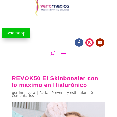
whatsapp
REVOK50 El Skinbooster con
lo máximo en Hialurónico
por
inmavera
|
Facial
,
Prevenir y estimular
|
0
Comentarios