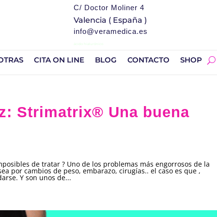
C/ Doctor Moliner 4
Valencia ( España )
info@veramedica.es
ácido hialurónico
OTRAS
CITA ON LINE
BLOG
CONTACTO
SHOP
ez: Strimatrix®️ Una buena
mposibles de tratar ? Uno de los problemas más engorrosos de la
a sea por cambios de peso, embarazo, cirugías.. el caso es que ,
arse. Y son unos de...