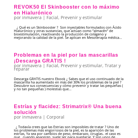
REVOK50 El Skinbooster con lo máximo
en Hialurónico
por
inmavera
|
Facial
,
Prevenir y estimular
¿ Qué es un Skinbooster ? Son inyectables formulados con Ácido
Hialurónico y otras sustancias, que actúan como “almacén” de
bioestimulación, reactivando la producción de colágeno y
mejorando la calidad de la piel. Se aplican en Mesoterapia médica...
Problemas en la piel por las mascarillas
¡Descarga GRATIS !
por
inmavera
|
Facial
,
Prevenir y estimular
,
Tratar y
reparar
Descarga GRATIS nuestro Ebook ¿ Sabes que el uso continuado de la
mascarilla ha aumentado en más del 30% los problemas de la piel ?
Descubre sus consecuencias y cómo prevenir y tratar las pequeñas (
y no tan pequeñas ) molestias que...
Estrías y flacidez: Strimatrix®️ Una buena
solución
por
inmavera
|
Corporal
¿ Todavía crees que las Estrias son imposibles de tratar ? Uno de
los problemas más engorrosos de la piel, es la aparición de las
estrías, Ya sea por cambios de peso, embarazo, cirugías.. el caso es
que , cuando aparecen, suele ser para quedarse. Y son unos de...