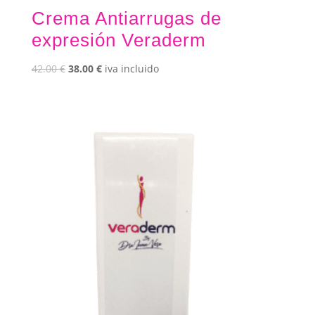
Crema Antiarrugas de
expresión Veraderm
El
El
42.00
€
38.00
€
iva incluido
precio
precio
original
actual
era:
es:
42.00 €.
38.00 €.